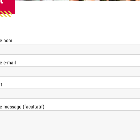
re nom
e e-mail
t
e message (facultatif)