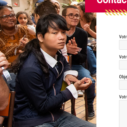
Vot
Votr
Obje
Votr